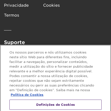
também podem ser comidas
embalagem podem diferir. As informações na
Privacidade
Cookies
embalagem refletem o conteúdo real.
como um snack entre
refeições ou durante um dia
Termos
longo e agitado, para ajudar a
manter a energia.
Suporte
Perguntas
Contacte-nos
Os nossos parceiros e nós utilizamos cookies
Frequentes
neste sítio Web para diferentes fins, incluindo
facilitar a navegação, personalizar conteúdos,
medir a utilização do sítio e fornecer publicidade
relevante e a melhor experiência digital possível.
Siga-nos no:
Podes consentir a nossa utilização de cookies,
rejeitar cookies que não sejam estritamente
necessários ou gerir as suas preferências clicando
em "Definição de cookies". Saiba mais na nossa
.
Política de Cookies
Definições de Cookies