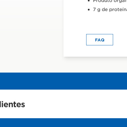
Produto orgân
7 g de proteí
FAQ
dientes