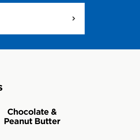
eínas de origem
s
Chocolate &
 snack saciante.
Peanut Butter
arope de arroz integral
,